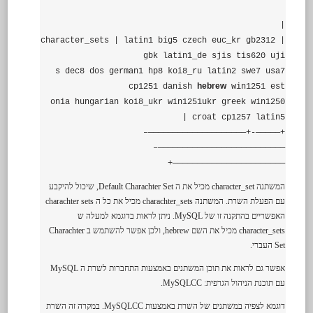
|
| character_sets | latin1 big5 czech euc_kr gb2312
gbk latin1_de sjis tis620 uji
s dec8 dos german1 hp8 koi8_ru latin2 swe7 usa7
hebrew
cp1251 danish
win1251 est
onia hungarian koi8_ukr win1251ukr greek win1250
croat cp1257 latin5 |
+—————-+————————————————————–
——————————————————————————–
———————————————————————+
המשתנה character_set מכיל את ה Default Charachter Set, שיכול להיקבע
עם הפעלת השרת. המשתנה charachter_sets מכיל את כל ה charachter sets
האפשריים בהתקנה זו של MySQL. ניתן לראות בדוגמא למעלה ש
character_sets מכיל את השם hebrew, ולכן אפשר להשתמש ב Charachter
Set העברי.
אפשר גם לראות את תוכן המשתנים באמצעות התחברות לשרת ה MySQL
עם תוכנת הניהול הגרפית: MySQLCC.
דוגמא לצפיה במשתנים של השרת באמצעות MySQLCC. במקרה זה השרת