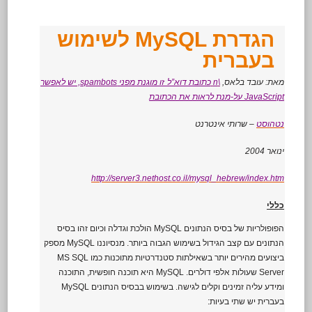
הגדרת MySQL לשימוש
בעברית
מאת: עובד בלאס,
\n
כתובת דוא”ל זו מוגנת מפני spambots, יש לאפשר
JavaScript על-מנת לראות את הכתובת
נטהוסט
– שרותי אינטרנט
ינואר 2004
http://server3.nethost.co.il/mysql_hebrew/index.htm
כללי
הפופולריות של בסיס הנתונים MySQL הולכת וגדלה וכיום זהו בסיס
הנתונים עם קצב הגידול בשימוש הגבוה ביותר. מנסיוננו MySQL מספק
ביצועים מהירים יותר בשאילתות סטנדרטיות מתוכנות כמו MS SQL
Server שעולות אלפי דולרים. MySQL היא תוכנה חופשית, התוכנה
ומידע עליה זמינים וקלים לגישה. בשימוש בבסיס הנתונים MySQL
בעברית יש שתי בעיות: