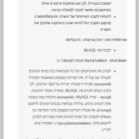
תומכת בעברית, לכן אם מותקנת גרסא 4 ואילך
במחשבכם אפשר לעבור לפעולה הבאה.
להוסיף לקובץ האיתחול של השרת, c:\winnt\my.ini
(מיקום הקובץ יכול להיות שונה בהתקנה שלכם) את
השורה:
default-character-set=hebrew
לכבות את MySQL:
c:\mysql\bin\mysqladmin shutdown
לעדכן את האינדקסים של כל הטבלאות בכל בסיסי הנתונים
לפעולה עם עברית. את העידכון מבצעים באמצעות הפקודה
myisamchk. פקודה זו פועלת ישירות על קבצי הנתונים, לכן
כיבינו בשלב הקודם את MySQL, במקרה ששתי התוכנות,
mysqld – שרת MySQL ו myisamchk כותבות בעת ובעונה
אחת לבסיס נתונים, עלולות טבלאות בבסיס הנתונים להיפגם
(Corrupt). את פקודת העידכון מבצעים בתוך המחיצה בה
נמצאים הקבצים של בסיס הנתונים אותו מעוניינים לעדכן,
לדוגמא מתוך: c:\mysq\data\mydatabase. הפקודה שיש
להריץ: