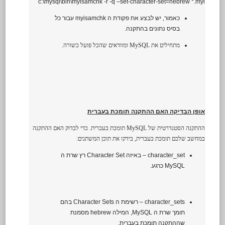
c:\mysql\bin\myisamchk -r -q –set-character-set=hebrew *.myi
כאמור, יש לבצע את פקודת ה myisamchk עבור כל
בסיס נתונים בהתקנה.
מתחילים את MySQL ומוודאים שהכל פועל כשורה.
אופן הבדיקה האם ההתקנה תומכת בעברית
ההתקנה הסטנדרטית של MySQL תומכת בעברית. כדי לבדוק האם ההתקנה
במחשב שלכם תומכת בעברית, בידקו את תוכן המשתנים:
character_set – באיזה Character Set רץ שרת ה
MySQL כרגע.
character_sets – רשימת ה Character Sets בהם
תומך שרת ה MySQL, המילה hebrew מסמנת
שההתקנה תומכת בעברית.