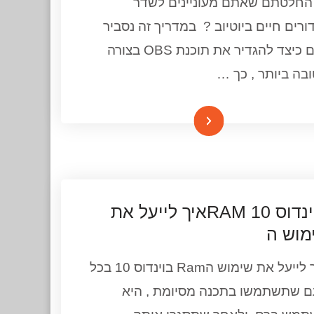
החלטתם שאתם מעוניינים לשדר
ורים חיים ביוטיוב ? במדריך זה נסביר
לכם כיצד להגדיר את תוכנת OBS בצורה
בה ביותר , כך …
המשך קריאה
בוינדוס 10 RAMאיך לייעל את
מוש ה
איך לייעל את שימוש הRam בוינדוס 10 בכל
 שתשתמשו בתכנה מסיומת , היא