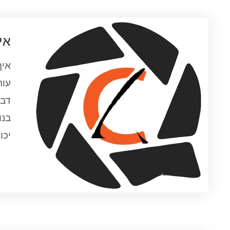
אי
איך
עור
דבר
בנו
יכו