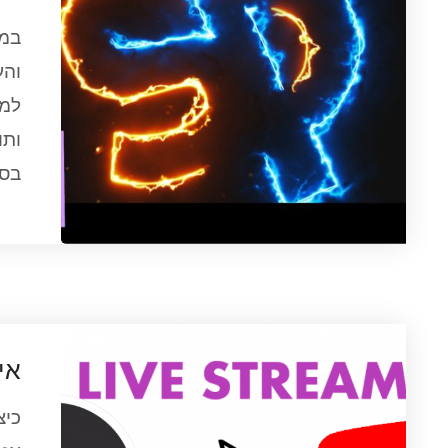
במד
למצ
בסר
איך