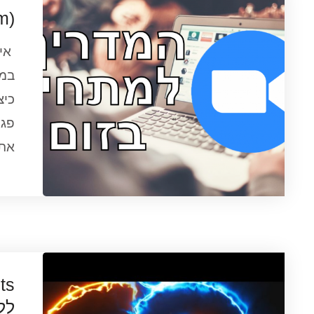
(Zoom)איך להשתמש בזום?
במד
כיצ
פגי
אתם
לל