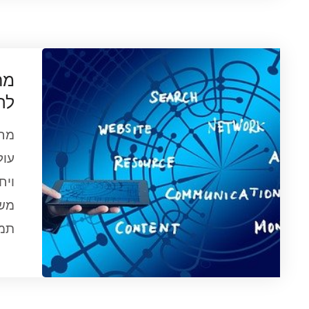
מח
לה
מחש
עול
ויח
משת
תמו