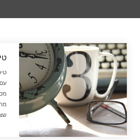
טי
טיפ
עסק
מספ
מתי
שצו