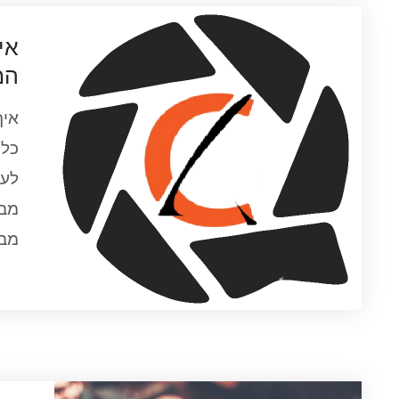
אי
המ
איך
כל 
לעס
מבח
מב