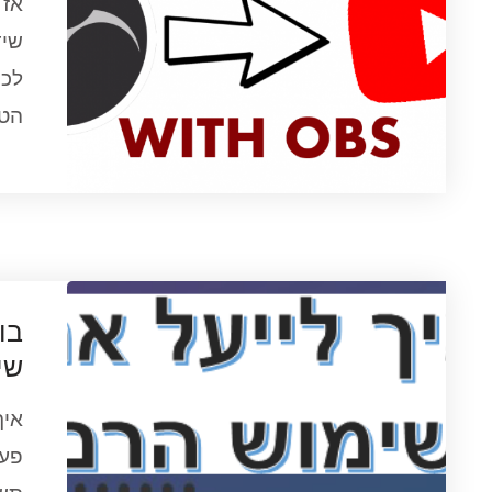
אז 
שיד
הטו
שי
פעם