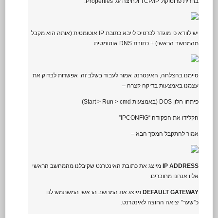
בחרית פרוטוקול TCP/IP ולחיצה על Properties.
יש לוודא כי מוגדר לכרטיס לייבא כתובת IP אוטומטית (אותה הוא מקבל
מהמחשב הראשי) + כתובת DNS אוטומטית.
סיימנו בהצלחה, האינטרנט אמור לעבוד בשלב זה. אפשרות לבדוק את
עצמנו באמצעות בדיקה קצרה –
פיתחו חלון DOS (באמצעות Start > Run > cmd)
הקלידו את הפקודה “IPCONFIG”
אמור להתקבל המסך הבא –
IP ADDRESS
מייצג את כתובת האינטרנט שקיבלנו מהמחשב הראשי
אליו אנחנו מחוברים.
DEFAULT GATEWAY
מייצג את המחשב הראשי המשתמש לנו
כ”שער” יציאה החוצה לאינטרנט.