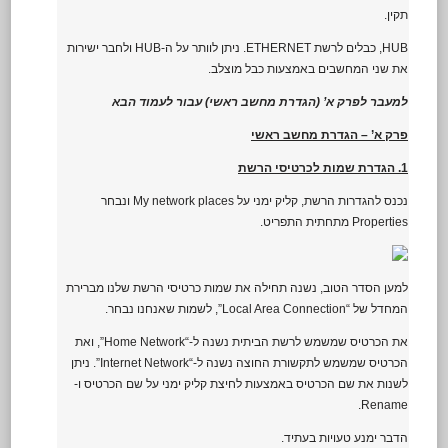
תקין.
HUB, כבלים לרשת ETHERNET. ניתן לוותר על ה-HUB ולחבר ישירות
את שני המחשבים באמצעות כבל מוצלב.
למעבר לפרק א’ (הגדרת מחשב ראשי) עבור לעמוד הבא
פרק א’ – הגדרת מחשב ראשי
1. הגדרת שמות לכרטיסי הרשת
נכנס להגדרות הרשת, קליק ימני על My network places ונבחר
Properties מתחתית התפריט.
למען הסדר הטוב, נשנה תחילה את שמות כרטיסי הרשת שלנו מברירת
המחדל של “Local Area Connection”, לשמות שאנחנו נבחר.
את הכרטיס שמשמש לרשת הביתית נשנה ל-“Home Network”, ואת
הכרטיס שמשמש לתקשורת החוצה נשנה ל-“Internet Network”. ניתן
לשנות את שם הכרטיס באמצעות לחיצת קליק ימני על שם הכרטיס ו-
Rename.
הדבר ימנע טעויות בעתיד.