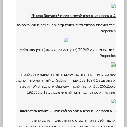
2. הגדרת כרטיס רשת לרשת הביתית “Home Network”
נכנס להגדרות הכרטיס על ידי לחיצת קליק ימני על כרטיס הרשת ובחירת
Properties.
נבחר את פרוטוקול
TCP/IP (בדרך כלל נמצא למטה) נסמן אותו ונלחץ
Properties.
כעת נעדכן את הגדרות הרשת, יש לבחור הגדרת כתובת ידנית ולהגדיר
את הכתובת 192.168.0.1, עבור ה-Subnet יש להגדיר את טווח הכתובת
255.255.255.0, אין צורך להגדיר Gateway או כתובות DNS. על מנת
ששיתוף האינטרנט יעבוד חובה להשתמש בכתובת 192.168.0.1
3. הגדרת כרטיס רשת המתחבר לאינטרנט – “Internet Network”
אין צורך לשנות הגדרות בכרטיס הרשת שמבחר אתכם לרשת
האינטרנט. גם אם ישנן הגדרות מיוחדות מטעם ספק האינטרנט אין צורך