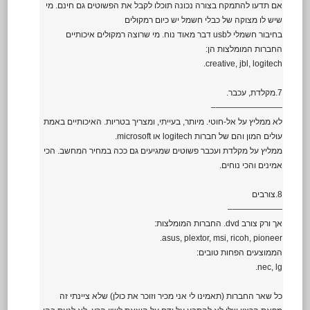
אם תדעו להתמקח בצורה נכונה תוכלו לקבל את הפשוטים גם חינם. מי
שיש לו מצוקה של כבלי חשמל יש כיום רמקולים
בחיבור חשמלי לusb דבר מאוד נוח. מי שרוצה רמקולים איכותיים
החברות המומלצות הן:
creative, jbl, logitech.
7.מקלדת, עכבר.
————————–
לא ממליץ על אל-חוטי. מיותר, בעייתי, ומצריך בטריות. האיכותיים באמת
עולים המון והם של חברות logitech או microsoft.
ממליץ על מקלדת ועכבר פשוטים שמגיעים גם ככה במחיר המחשב. הכי
אמינים והכי נוחים.
8.צורבים
——————–
אך ורק צורב dvd. החברות המומלצות:
asus, plextor, msi, ricoh, pioneer.
הממוצעים הפחות טובים:
nec, lg.
כל שאר החברות (תאמינו לי אני מכיר וזוכר את כולן) שלא ציינתי זה