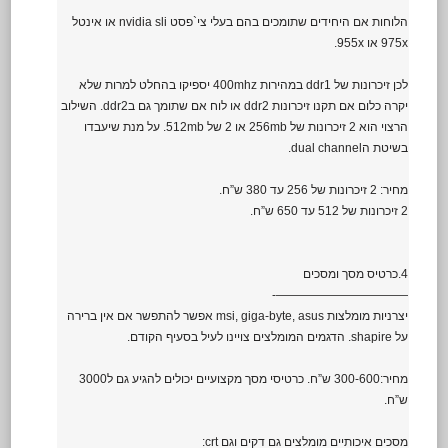
הלוחות אם היחידים שתומכים בהם בעלי צי`פסט nvidia sli או אינטל
975x או 955x.
לכן זיכרונות של ddr1 במהירות 400mhz יספיקו בהחלט למרות שלא
יקרה כלום אם תקנו זיכרונות ddr2 או לוח אם שתומך גם בddr2. השילוב
הרצוי הוא 2 זיכרונות של 256mb או 2 של 512mb. על מנת שיעבדו
בשיטת הdual channel.
מחיר: 2 זיכרונות של 256 עד 380 ש”ח.
2 זיכרונות של 512 עד 650 ש”ח.
4.כרטיס מסך ומסכים
———————————-
יצרניות מומלצות msi, giga-byte, asus אפשר להתפשר אם אין ברירה
על shapire. הדגמים המומלצים צויינו לעיל בסעיף הקודם.
מחיר:300-600 ש”ח. כרטיסי מסך מקצועיים יכולים להגיע גם ל3000
ש”ח.
מסכים איכותיים מומלצים גם דקים וגם crt: