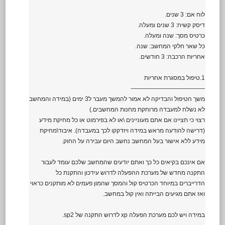
לוח אם: 3 שנים.
דיסק קשיח: 3 שנים ומעלה.
כרטיס מסך: שנה ומעלה.
כל שאר חלקי המחשב: שנה.
אחריות הרכבה: 3 חודשים.
1.טיפול במסגרת אחריות
————————————-
משך הטיפול והבדיקה לא אמור להמשך מעבר ל3 ימים (במידה והמחשב
לא נשלח למעבדה מרוחקת מחנות המחשבים.)
רצוי כי תציינו אם אתם מעוניינים \או לא בפירמוט או כל מחיקת מידע
(דרישה להודעה מראש במידה ויזדקקו לכך במעבדה). איבוד\מחיקת
מידע ללא אישור בעל המחשב נחשב היום עבירה על החוק.
אם אינכם בקיאים כל כך ואתם יודעים שהמחשב שלכם עומד לעבור
התקנה מחדש של מערכת ההפעלה לדרוש עידכון והתקנת כל
הדרייברים במיוחד הכרטיס קול והמסך שהמון פעמים לא מותקנים כראוי
ואז אתם מגיעים הבייתה ואין קול במחשב.
במידה ויש לכם מערכת הפעלה xp לדרוש התקנה של sp2.