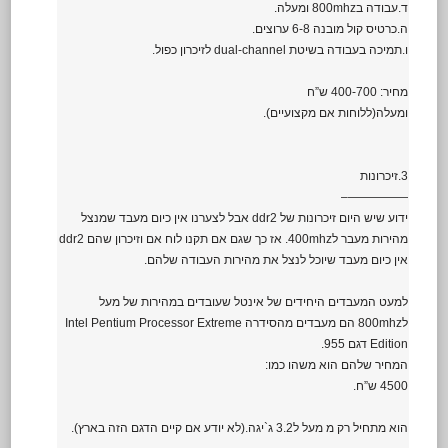
ד.עבודה ב800mhz ומעלה.
ה.כרטיס קול מובנה 6-8 ערוצים.
ו.תמיכה בעבודה בשיטת dual-channel לזיכרון כפול.
מחיר: 400-700 ש”ח
ומעלה(ללוחות אם מקצועיים).
3.זיכרונות
—————–
ידוע שיש היום זיכרונות של ddr2 אבל לצערנו אין כיום מעבד שמנצל
מהירות מעבר ל400mhz. אז כך שגם אם תקנו לוח אם וזיכרון שהם ddr2
אין כיום מעבד שיוכל לנצל את מהירות העבודה שלהם.
למעט המעבדים היחידים של אינטל שעובדים במהירות של מעל
ל800mhz הם מעבדים מהסידרה Intel Pentium Processor Extreme
Edition דגם 955.
המחיר שלהם הוא משהו כמו:
4500 ש”ח.
הוא מתחיל רק מ מעל ל3.2 ג`יגה.(לא יודע אם קיים הדגם הזה בארץ).