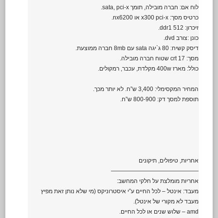
לוח אם: חברה מובילה, תומך sata, pci-x.
כרטיס מסך: x300 pci-x או nx6200.
זיכרון: 512 ddr1.
כונן :צורב dvd.
דיסק קשיח: 80 ג`יגה sata עם 8mb חברה ממוצעת.
מסך: 17 crt שטוח חברה מובילה.
כולל: מארז 400w מקלדת, עכבר, רמקולים.
המחיר המקסימלי: 3,400 ש”ח. לא יותר מכך.
תוספת למסך דק: 800-900 ש”ח.
אחריות, טיפולים, תיקונים
———————————————
אחריות מומלצת על חלקי המחשב:
מעבד: אינטל – לכל החיים ע”י איסטרוניקס (מי שלא נותן זאת מפיץ
מעבד לא מקורי של אינטל).
amd – שלוש שנים או לכל החיים.