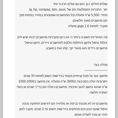
שולחן רגילים p.c. והם גם עולים הרבה יותר
יקר. החברות המומלצות הם של :lg, hp, compaq, ibm, asus.
מחיר: 5,500 ש”ח ומעלה.(כל המחשבים שמוצעים במחיר בפחות מכך
הם מחשבים מאוד חלשים).
מעבד: לפחות 1.6 giga ומעלה.
פה האחריות חשובה ביותר כי אין כיום מעבדות מחשבים רבות שיש להן
יכולות טיפול ותיקון והחלפת חלקים למחשבים ניידים. תיקון וטיפול
מחשבים ניידים הוא מאוד יקר, קחו זאת בחשבון.
ומילה בצד
———————-
מחשב טוב על מנת שיחזיק מעמד בדרישות השוק לפחות ל3 שנים
הקרובות יעלה בסביבות ה3000 ש”ח ומעלה. אין מחשב ב1000-2000
ש”ח שהוא נחשב לטוב ואיכותי. מחשבים כאלה הם בד”כ ישנים או בעלי
חומרה חלשה.
מחשבים זה לא מכונת כביסה או טלויזיה הם דורשים תחזוקה נכונה
טיפול שוטף ונכון והם מחזיקים בדרישות השוק עד 3 שנים. מעבר לזמן
הזה יש צורך לשדרג אותם.