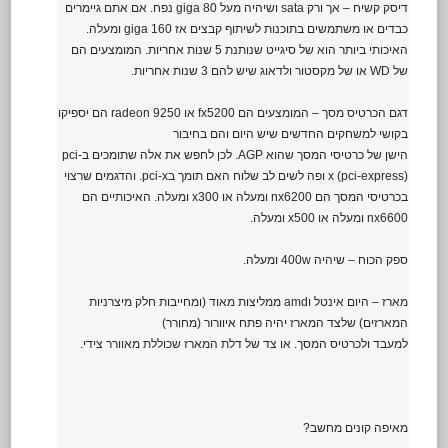
דיסק קשיח – אך ורק sata ושיהיה מעל 80 giga נפח. אם אתם גיימרים
כבדים או משתמשים בתוכנות לשיתוף קבצים אז 160 giga ומעלה.
האיכותי ביותר הוא של סיגייט שנותנת 5 שנות אחריות. המומצעים הם
של WD או של מקסטור ולדאוג שיש להם 3 שנות אחריות.
דגם הכרטיס מסך – המומצעים הם fx5200 או radeon 9250 הם יספיקו
בקושי למשחקים החדשים שיש היום והם בחיבור
הישן של כרטיסי המסך שהוא AGP. לכן לחפש את אלה שתומכים בpci-
x (pci-express) ופה לשים לב שלוח האם תומך בpci-x. והדגמים שרצוי
בכרטיסי המסך הם nx6200 ומעלה או x300 ומעלה. האיכותיים הם
nx6600 ומעלה או x500 ומעלה.
ספק הכוח – שיהיה 400w ומעלה.
מארז – היום אינטל וamd ממליצות מאוד (ומחייבות חלק מיצרניות
המארזים) שלצד המארז יהיה פתח איוורור (מחורר)
למעבד ולכרטיס המסך. או צד של דלת המארז שכוללת מאוורר צידי.
מאיפה קונים מחשב?