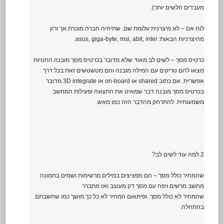
מעבדים חלשים יותר).
לוח אם – לא מיצרנית עלומת שם. שתיהיה חברה מוכרת.אך ורק
מהיצרניות הבאות: asus, giga-byte, msi, abit, intel.
כרטיס מסך – לשים לב מאוד שלא מדובר בכרטיס מסך מובנה.החנויות
מצאו להם טריקים עם המילה מובנה והם מטשטשים זאת בכל דרך
אפשרית. אם כתוב shared או on-board או 3D integrate מדובר
בכרטיס מסך מובנה דבר שמאיט את התצוגה ופעילות המחשב
משמעותית. להתרחק מהדבר הזה כמו מאש.
2.למה עוד לשים לב?
שהמחיר כולל מסך – הם מפציצים במילים מרשימות ושמים בתמונה
מחשב מרשים ויפה עם מסך דק מעוצב ואז מתברר
שהמחיר לא כולל מסך. ופיתאום המחיר לא כל כך מושך כמו שחשבתם
בהתחלה.