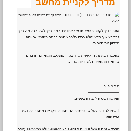
מדריך לקניית מחשב
המדריך באדיבות דודו (dudubitn) –
מנהל קהילת תמיכה טכנית למחשב
בנענע
אתם בדרך לקנות מחשב חדש ולא יודעים למה צריך לשים לב? מה צריך
לבדוק? אייך תדעו שלא עבדו עליכם? האם קניתם מחשב שבאמת
מצדיק את המחיר?
בהסבר הבא נתחיל לעשות סדר בכל המושגים, המחירים והדברים
שחנויות המחשבים לא רוצות שתדעו.
מ ב צ ע י ם
—————————
המתכון הבטוח לעבודה בעיניים.
1.שימו לב כיום לשלושה פריטים הכי חשובים ויקרים במחשב במודעת
הפירסומת:
מעבד – שיהיה מעל 2.8 ויהיה 64bit. לא Celleron ולא sempron. (אלה