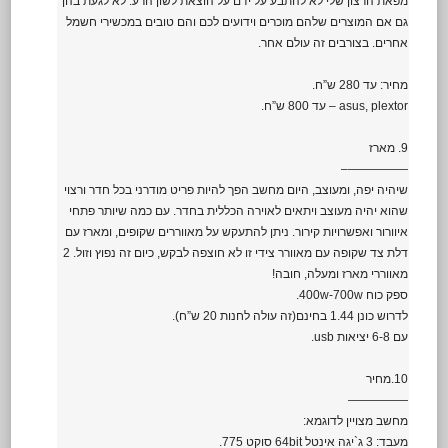
מפאת הרצון שלי לא להתבע על ידם על הוצאת לשון הרע. לא לגעת בהן
גם אם המוצרים שלהם מוכרים וידועים לכם והם טובים במכשירי חשמל
אחרים. בצורבים זה עולם אחר.
מחיר: עד 280 ש”ח.
asus, plextor – עד 800 ש”ח.
9. מארז
—————–
שיהיה יפה, ומעוצב, היום מחשב הפך להיות פריט מודרני בכל חדר ורצוי
שהוא יהיה מעוצב ויתאים לאוירה הכללית בחדר. עם כמה שיותר פתחי
איוורור ואפשרויות קירור. ניתן להתעקש על מאווררים שקופים, ומארז עם
דלת צד שקופה עם מאוורר צידי זו לא חוצפה לבקש, כיום זה נפוץ וזול. 2
מאווררי מארז ומעלה, חובה!
ספק כוח 400w-700w.
לדרוש כונן 1.44 בחינם(זה עולה לחנות 20 ש”ח).
עם 6-8 יציאות usb.
10.מחיר
—————
מחשב מצויין לדוגמא:
מעבד: 3 ג`יגה אינטל 64bit סוקט 775.