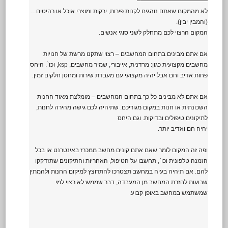
———————————–
לא מהמקום שאתם נוהגים לקנות פירות, ירקות ומוצרי אוכל או רהיטים…
(והמבין יבין).
המקום הרצוי לכם מתחלק לשני סוגי אנשים.
אם אתם מבינים בתחום המחשבים – רצוי שתקנו מרשת של חנויות
מחשבים מקצועית כגון: מרדנית, אייבורי, שמיר מחשבים, ksp, וכו`. היחס
פחות אדיב וחם אבל יהיה מקצועי עם מעבדת שירות ומחסן חלקים זמין.
אם אתם לא מבינים כל כך בתחום המחשבים – מומלצת מאוד החנות
השכונתית או חנות במקום מגוריכם. שתיהיה לכם גישה מהירה לחנות,
לתיקונים טיפולים ובדיקות. וגם היחס
יהיה חם ואדיב יותר.
ופה זה המקום לומר שאם אתם קונים מחשב ממכרז באינטרנט או בכל
הזמנה טלפונית וכו`, תחשבו על הטיפול, האחריות והתיקונים שתזדקקו
להם. אם תיהיה בעיה במחשב תצטרכו להתרוצץ למיקום החנות ולהמתין
שבועות לחזרת המחשב מן המעבדה, דבר שממש לא רצוי למי
שמשתמש במחשב באופן קבוע.