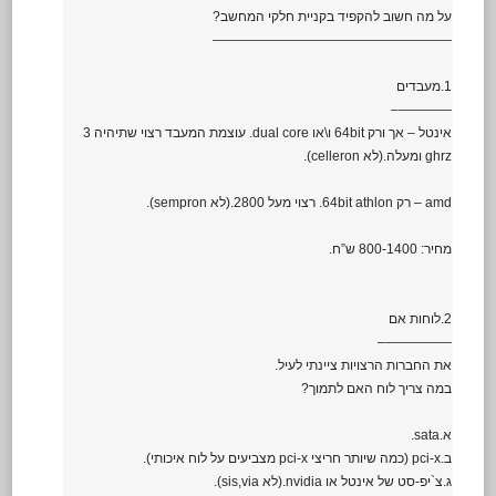
על מה חשוב להקפיד בקניית חלקי המחשב?
——————————————————
1.מעבדים
————–
אינטל – אך ורק 64bit ו\או dual core. עוצמת המעבד רצוי שתיהיה 3
ghrz ומעלה.(לא celleron).
amd – רק 64bit athlon. רצוי מעל 2800.(לא sempron).
מחיר: 800-1400 ש”ח.
2.לוחות אם
—————–
את החברות הרצויות ציינתי לעיל.
במה צריך לוח האם לתמוך?
א.sata.
ב.pci-x (כמה שיותר חריצי pci-x מצביעים על לוח איכותי).
ג.צ`יפ-סט של אינטל או nvidia.(לא sis,via).