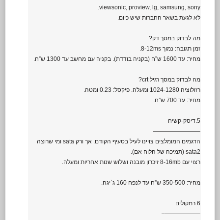
viewsonic, proview, lg, samsung, sony.
לא לגעת בשאר החברות שיש כיום.
מה לבדוק במסך דק?
זמן תגובה: נמוך 8-12ms.
מחיר: עד 1600 ש”ח (בקניה בודדת). בקניה עם מחשב עד 1300 ש”ח.
מה לבדוק במסך רגיל crt?
רזולוציה 1024-1280 ומעלה. פיקסל: 0.23 ומטה.
מחיר: עד 700 ש”ח.
5.דיסק-קשיח
————————
הדגמים המומלצים צויינו לעיל בסעיף הקודם. אך ורק sata ומי שרוצה
sata2 (תמיכה של הלוח אם).
רצוי עם 8-16mb זיכרון מובנה ושלוש שנות אחריות ומעלה.
מחיר: 350-500 ש”ח עד לנפח 160 ג`יגה.
6.רמקולים
——————–