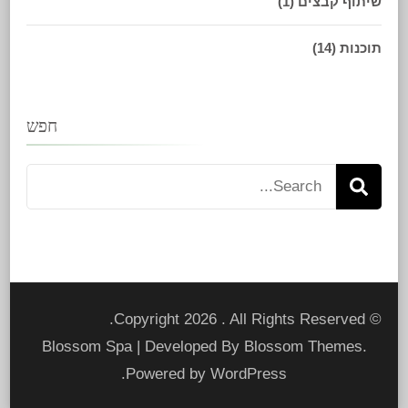
שיתוף קבצים
(1)
תוכנות
(14)
חפש
Search
for:
. All Rights Reserved.
© Copyright 2026
Blossom Spa | Developed By
Blossom Themes
.
.
Powered by
WordPress