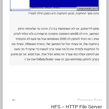
והנה מסך ההתקנה, מכאן ההתקנה היא כמובן רגילה לגמרי!
סתם לידיעתכם, אני לא השתמשתי בה כ”כ הרבה עד שלאחותי נדפק
המחשב, היה לה win98 והופסקה התמיכה הרשמית בו ולא יכולתי לעדכן
אותו :\ אז רציתי להתקין לה windows 2000 אבל אף פעם לא התנסיתי
בהתקנה שלו, אז עשיתי הכל על המחשב שלי, בעזרת VMware, עשיתי את
כל ההתקנות ולמדתי את כל מה שאני צריך לעשות כדי שיקח לי הכי מעט
זמן להתקין אצלה כמו שצריך וזה ממש הציל אותי, אבל ממש. אני גם מתכנן
בקרוב להתקין winVista עקב זה שאני BetaTesterולראות איך ז
Previous Post
HFS – HTTP File Server