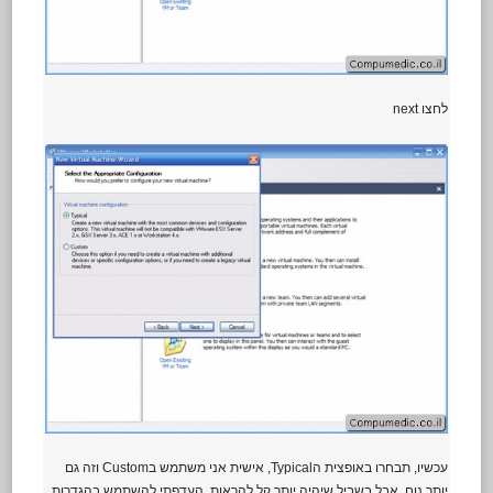
לחצו next
עכשיו, תבחרו באופצית הTypical, אישית אני משתמש בCustom וזה גם
יותר נוח, אבל בשביל שיהיה יותר קל להראות, העדפתי להשתמש בהגדרות