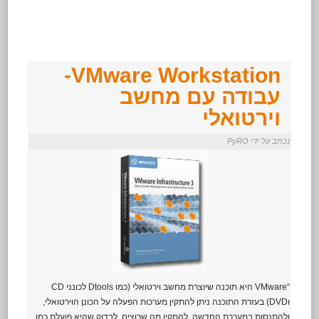
VMware Workstation-
עבודה עם מחשב
וירטואלי
נכתב על ידי PyRO
“VMware היא תוכנה שיוצרת מחשב וירטואלי (כמו Dtools לכונני CD
וDVD) בעזרת התוכנה ניתן להתקין מערכות הפעלה על הכונן הוירטואלי,
ולהתנסות במערכת החדשה, להתקין מה שרוצים, לבדוק שהיא פועלת כמו