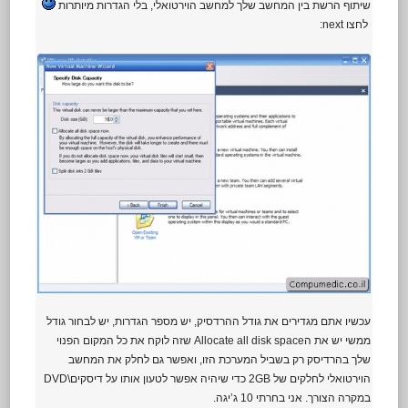
שיתוף הרשת בין המחשב שלך למחשב הוירטואלי, בלי הגדרות מיותרות
לחצו next:
עכשיו אתם מגדירים את גודל ההרדסיק, יש מספר הגדרות, יש לבחור גודל
ממשי יש את הAllocate all disk space שזה לוקח את כל המקום הפנוי
שלך בהרדיסק רק בשביל המערכת הזו, ואפשר גם לחלק את המחשב
הוירטואלי לחלקים של 2GB כדי שיהיה אפשר לטעון אותו על דיסקים\DVD
במקרה הצורך. אני בחרתי 10 ג’יגה.