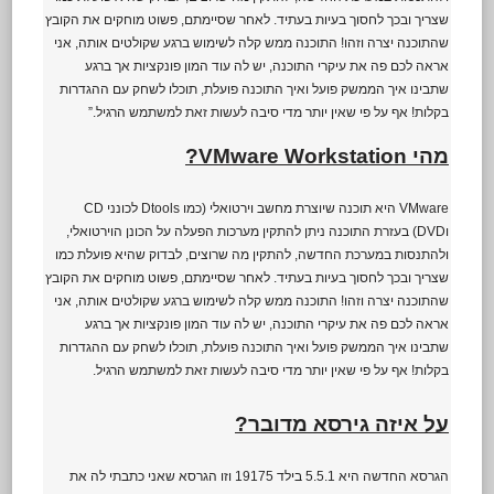
שצריך ובכך לחסוך בעיות בעתיד. לאחר שסיימתם, פשוט מוחקים את הקובץ
שהתוכנה יצרה וזהו! התוכנה ממש קלה לשימוש ברגע שקולטים אותה, אני
אראה לכם פה את עיקרי התוכנה, יש לה עוד המון פונקציות אך ברגע
שתבינו איך הממשק פועל ואיך התוכנה פועלת, תוכלו לשחק עם ההגדרות
בקלות! אף על פי שאין יותר מדי סיבה לעשות זאת למשתמש הרגיל.”
מהי VMware Workstation?
VMware היא תוכנה שיוצרת מחשב וירטואלי (כמו Dtools לכונני CD
וDVD) בעזרת התוכנה ניתן להתקין מערכות הפעלה על הכונן הוירטואלי,
ולהתנסות במערכת החדשה, להתקין מה שרוצים, לבדוק שהיא פועלת כמו
שצריך ובכך לחסוך בעיות בעתיד. לאחר שסיימתם, פשוט מוחקים את הקובץ
שהתוכנה יצרה וזהו! התוכנה ממש קלה לשימוש ברגע שקולטים אותה, אני
אראה לכם פה את עיקרי התוכנה, יש לה עוד המון פונקציות אך ברגע
שתבינו איך הממשק פועל ואיך התוכנה פועלת, תוכלו לשחק עם ההגדרות
בקלות! אף על פי שאין יותר מדי סיבה לעשות זאת למשתמש הרגיל.
על איזה גירסא מדובר?
הגרסא החדשה היא 5.5.1 בילד 19175 וזו הגרסא שאני כתבתי לה את