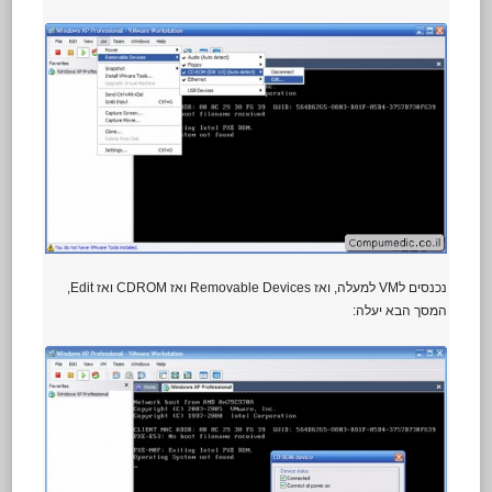
נכנסים לVM למעלה, ואז Removable Devices ואז CDROM ואז Edit,
המסך הבא יעלה: