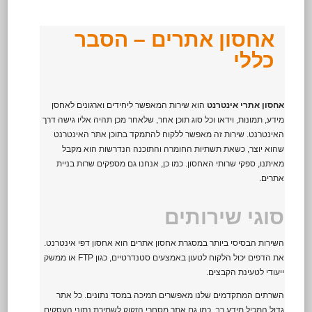
אחסון אתרים – הסבר
כללי
אחסון אתרי אינטרנט
הוא שירות המאפשר ליחידים וארגונים לאחסן
מידע, תמונות, וידאו וכל סוג תוכן אחר, שלאחר מכן תהיה אליו גישה דרך
האינטרנט. שירות זה מאפשר ללקוח להתמקד בתוכן אתר האינטרנט
שהוא יוצר, כשאת תשתיות החומרה והתוכנה הנדרשות הוא מקבל
מאיתנו, ספקי שרותי האחסון. כמו כן, אנחנו גם מספקים שרות בניית
אתרים.
סוגי שירותים
השירות הבסיסי ביותר במסגרת אחסון אתרים הוא אחסון דפי אינטרנט.
את הדפים יכול הלקוח לטעון באמצעים סטנדרטיים, כגון
FTP
או ממשק
ייעודי לטעינת הקבצים.
השרתים המתקדמים שלנו מאפשרים תמיכה ב
מסד נתונים
. כל אתר
גדול המכיל מידע רב, כמו גם אתר מסחרי הזקוק לשמירת נתוני העסקים