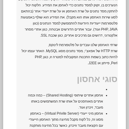
הנערכים בו, זקוק למסד נתונים כדי לאחסן את המידע. הלקוח יכול
להתקין מסד נתונים על שרת האחסון או על שרת ייעודי אחר (בהתאם
לסוג שירות האחסון אותו הוא מקבל). את המידע הוא שולף באמצעות
פלטפורמות ייעודיות היודעות להתממשק למסד הנתונים (כגון
JAVA
PHP,
ועוד). עבור אתרים הדורשים אבטחה, כגון אתרי מסחר
אלקטרוני, דרושים גם מרכיבים אחרים, כגון שכבת SSL.
שרתי האחסון שלנו עובדים על פלטפורמת לינוקס,
שרת
HTTP
של
אפאצ’י
,
מסד נתונים
מסוג MySQL. האתר עצמו יכול
להיות כתוב בשפות התכנות המקובלות למטרה זו, כגון PHP,
Perl,
פייתון
או
J2EE
.
סוגי אחסון
אחסון אתרים שיתופי (Shared Hosting) – כמה וכמה
אתרים מאוחסנים על אותו שרת המשתמשים באותו
מעבד, זיכרון ועוד.
אחסון מיני ייעודי (Virtual Privite Server) – באחסון
מסוג זה, כל לקוח מקבל מחיצה מתוך האחסון הייעודי
עם הקצאת מעבד וזיכרון, כאשר בכל מחיצה מותקנת